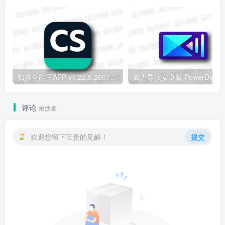
扫描全能王APP v7.22.5.2607250000 安卓解锁版 – 智能文档扫描
威力导演安卓版 PowerD
评论
抢沙发
欢迎您留下宝贵的见解！
提交