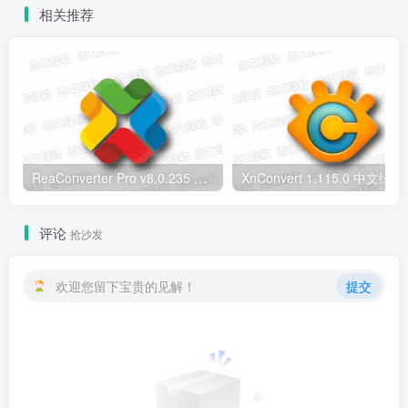
相关推荐
ReaConverter Pro v8.0.235 便携版 – 批量图片转换处理工具
XnConvert
评论
抢沙发
欢迎您留下宝贵的见解！
提交