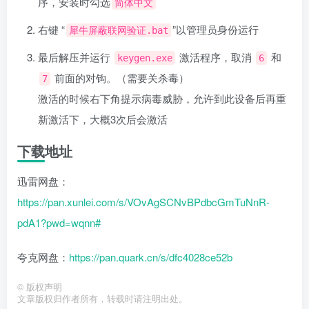
序，安装时勾选
简体中文
右键 “
”以管理员身份运行
犀牛屏蔽联网验证.bat
最后解压并运行
激活程序，取消
和
keygen.exe
6
前面的对钩。（需要关杀毒）
7
激活的时候右下角提示病毒威胁，允许到此设备后再重
新激活下，大概3次后会激活
下载地址
迅雷网盘：
https://pan.xunlei.com/s/VOvAgSCNvBPdbcGmTuNnR-
pdA1?pwd=wqnn#
夸克网盘：
https://pan.quark.cn/s/dfc4028ce52b
©
版权声明
文章版权归作者所有，转载时请注明出处。