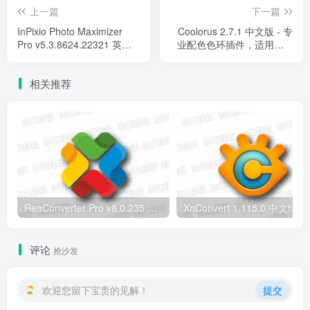
上一篇
下一篇
InPixio Photo Maximizer
Coolorus 2.7.1 中文版 - 专
Pro v5.3.8624.22321 英文
业配色色环插件，适用于AI
安装版 - AI驱动的图像放大
和PS
增强工具
相关推荐
ReaConverter Pro v8.0.235 便携版 – 批量图片转换处理工具
XnConvert
评论
抢沙发
欢迎您留下宝贵的见解！
提交