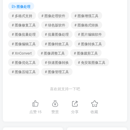
图像处理
# 多格式支持
# 图像处理软件
# 图像增强工具
# 图像修复工具
# 绿色版软件
# 图像格式转换
# 图像批量处理
# 批量图像处理
# 图片编辑软件
# 图像编辑工具
# 图像特效工具
# 图像转换工具
# XnConvert
# 图像调整工具
# 图像裁剪工具
# 图像优化工具
# 快速图像转换
# 免安装图像工具
# 图像压缩工具
# 图像管理工具
喜欢就支持一下吧
点赞
15
赞赏
分享
收藏