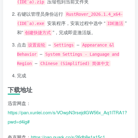
压缩包到当前文件夹
(IDE`a).zip
右键以管理员身份运行
RustRover_2026.1.4_x64-
安装程序，安装过程中选中 “
”
(IDE`a).exe
IDE激活
和“
”，完成即是激活版。
创建快捷方式
点击
–
–
设置齿轮
Settings
Appearance &l
–
Behavior
System Settings - Language and
–
Region
Chinese (Simplified) 简体中文
完成
下载地址
迅雷网盘：
https://pan.xunlei.com/s/VOwpN3rsejdlGW56x_Aq1ITRA1?
pwd=d4ig#
夸克网盘：
https://pan.quark.cn/s/26db8e1a15c1