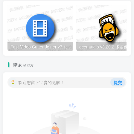
Fast Video Cutter Joiner v7.1.7.0 多语便携版 – 无损视频剪切合并工具
ocenaudio v3.20
评论
抢沙发
欢迎您留下宝贵的见解！
提交