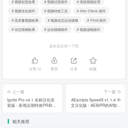
# 视频创意效果
# 视频过渡插件
# 高级视频处理
# 视频优化插件
# 视频特效工具
# After Effects 插件
# 高质量视频效果
# 视频动态运动模糊
# PRAE插件
# 动态模糊效果
# 运动模糊插件
# 视频滤镜插件
喜欢就支持一下吧
点赞
12
赞赏
分享
收藏
上一篇
下一篇
Ignite Pro v4.1 名称汉化安
AEscripts SpeedX v1.1.4 中
装版 - 影视后期特效PR和AE
文汉化版 - AE和PR的AI智能
插件
视频变速与插帧慢动作插件
相关推荐