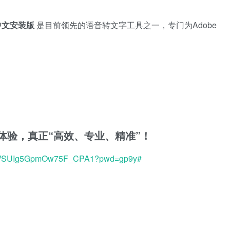
in 中文安装版
是目前领先的语音转文字工具之一，专门为Adobe
创作体验，真正“高效、专业、精准”！
domVSUIg5GpmOw75F_CPA1?pwd=gp9y#
d