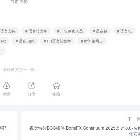
THE END
多语言支持
# 语音转文字
# 广告创意人员
# 语音包
# 语言包
Text
# 语音识别
# PR语言转文字
# 时间轴同步
)
喜欢就支持一下吧
赞赏
分享
收藏
下一
I增强与
视觉特效BCC插件 BorisFX Continuum 2025.5 v18.0-
化安