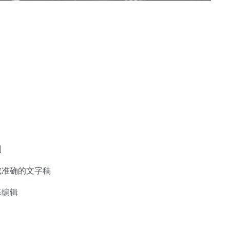
别
成准确的文字稿
幕编辑