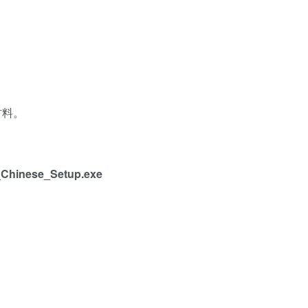
。
材料。
Chinese_Setup.exe