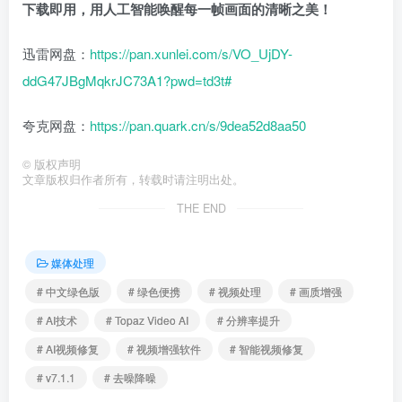
下载即用，用人工智能唤醒每一帧画面的清晰之美！
迅雷网盘：
https://pan.xunlei.com/s/VO_UjDY-
ddG47JBgMqkrJC73A1?pwd=td3t#
夸克网盘：
https://pan.quark.cn/s/9dea52d8aa50
©
版权声明
文章版权归作者所有，转载时请注明出处。
THE END
媒体处理
# 中文绿色版
# 绿色便携
# 视频处理
# 画质增强
# AI技术
# Topaz Video AI
# 分辨率提升
# AI视频修复
# 视频增强软件
# 智能视频修复
# v7.1.1
# 去噪降噪