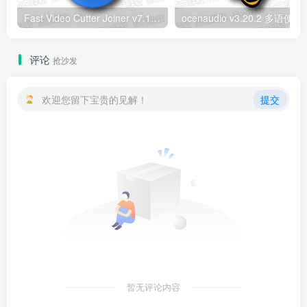
Fast Video Cutter Joiner v7.1.7.0 多语便携版 – 无损视频剪切合并工具
ocenaudio v3.20
评论
抢沙发
欢迎您留下宝贵的见解！
提交
暂无评论内容