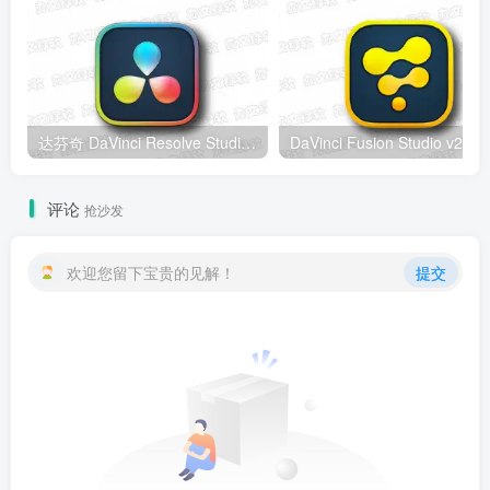
达芬奇 DaVinci Resolve Studio v21.0.4 Windows版 – 专业视频编辑与调色工具
DaV
评论
抢沙发
欢迎您留下宝贵的见解！
提交