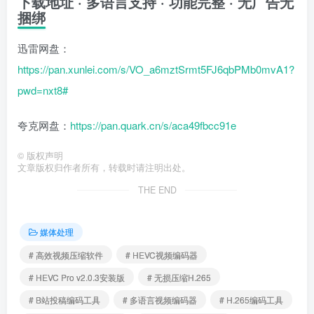
下载地址 · 多语言支持 · 功能完整 · 无广告无
捆绑
迅雷网盘：
https://pan.xunlei.com/s/VO_a6mztSrmt5FJ6qbPMb0mvA1?
pwd=nxt8#
夸克网盘：
https://pan.quark.cn/s/aca49fbcc91e
©
版权声明
文章版权归作者所有，转载时请注明出处。
THE END
媒体处理
# 高效视频压缩软件
# HEVC视频编码器
# HEVC Pro v2.0.3安装版
# 无损压缩H.265
# B站投稿编码工具
# 多语言视频编码器
# H.265编码工具