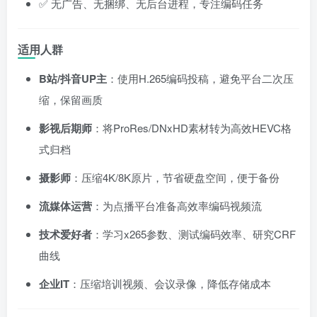
✅ 无广告、无捆绑、无后台进程，专注编码任务
适用人群
B站/抖音UP主
：使用H.265编码投稿，避免平台二次压
缩，保留画质
影视后期师
：将ProRes/DNxHD素材转为高效HEVC格
式归档
摄影师
：压缩4K/8K原片，节省硬盘空间，便于备份
流媒体运营
：为点播平台准备高效率编码视频流
技术爱好者
：学习x265参数、测试编码效率、研究CRF
曲线
企业IT
：压缩培训视频、会议录像，降低存储成本