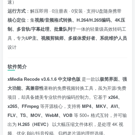
速）
运行方式
：解压即用 · 0注册表 · 0安装 · 支持U盘随身携带
核心定位
：集
视频/音频格式转换、H.264/H.265编码、4K压
制、多音轨/字幕处理、批量队列
于一体的轻量级高效转码工
具，专为
UP主、视频剪辑师、多媒体爱好者、系统维护人员
设计
软件简介
xMedia Recode v3.6.1.6 中文绿色版
是一款以
极简界面、强
大功能、高兼容性
著称的免费视频转换工具，虽为开源/免费
项目，却具备媲美专业软件的编码控制力。它基于
x264、
x265、FFmpeg
等开源核心，支持将
MP4、MKV、AVI、
FLV、TS、MOV、WebM、VOB
等 500+ 格式互转，并可输
出为
H.265（HEVC）
以大幅压缩文件体积，是处理 4K 视
频、优化 B站/抖音投稿、归档老片源的理想选择。