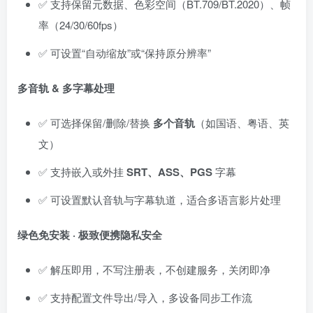
✅ 支持保留元数据、色彩空间（BT.709/BT.2020）、帧
率（24/30/60fps）
✅ 可设置“自动缩放”或“保持原分辨率”
多音轨 & 多字幕处理
✅ 可选择保留/删除/替换
多个音轨
（如国语、粤语、英
文）
✅ 支持嵌入或外挂
SRT、ASS、PGS
字幕
✅ 可设置默认音轨与字幕轨道，适合多语言影片处理
绿色免安装 · 极致便携隐私安全
✅ 解压即用，不写注册表，不创建服务，关闭即净
✅ 支持配置文件导出/导入，多设备同步工作流