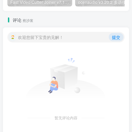
Fast Video Cutter Joiner v7.1.7.0 多语便携版 – 无损视频剪切合并工具
ocenaudio v3.20
评论
抢沙发
欢迎您留下宝贵的见解！
提交
暂无评论内容