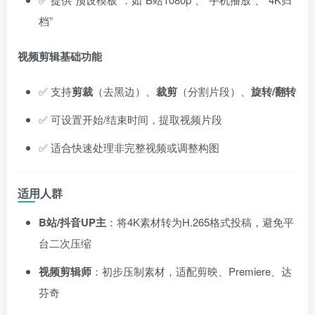
档”
视频剪辑基础功能
✅ 支持
剪裁
（去黑边）、
裁剪
（分割片段）、
旋转/翻转
✅ 可设置开始/结束时间，提取视频片段
✅ 适合快速处理非完整视频或调整构图
适用人群
B站/抖音UP主
：将4K素材转为H.265格式投稿，避免平
台二次压缩
视频剪辑师
：初步压制素材，适配剪映、Premiere、达
芬奇