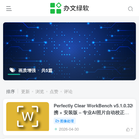
画质增强
共5篇
排序
更新
浏览
点赞
评论
Perfectly Clear WorkBench v5.1.0.3206
携 + 安装版 – 专业AI照片自动校正软
件
图像处理
2026-04-30
7