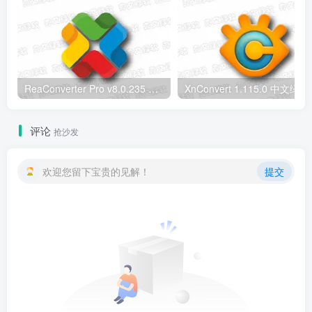
ReaConverter Pro v8.0.235 便携版 – 批量图片转换处理工具
XnConvert
评论
抢沙发
欢迎您留下宝贵的见解！
提交