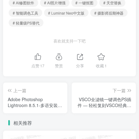
# AI修图软件
# AI照片增强
# 一键抠图
# 天空替换
# 智能调色工具
# Luminar Neo中文版
# 摄影师后期神器
# 轻量级PS替代
喜欢就支持一下吧
点赞
17
赞赏
分享
收藏
1
上一篇
下一篇
Adobe Photoshop
VSCO全滤镜一键调色PS插
Lightroom 8.5.1-多语安装版
件 — 轻松复刻VSCO经典胶
— 专业摄影师首选的照片管
片质感
理与后期调色神器
相关推荐