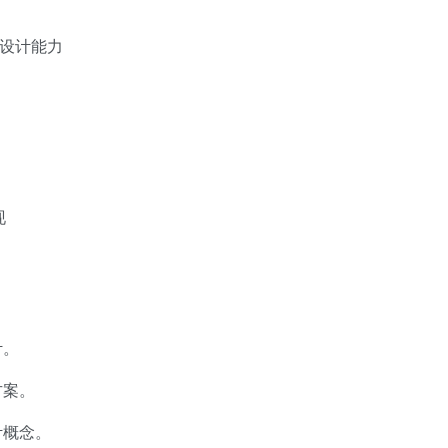
化设计能力
现
计。
方案。
计概念。