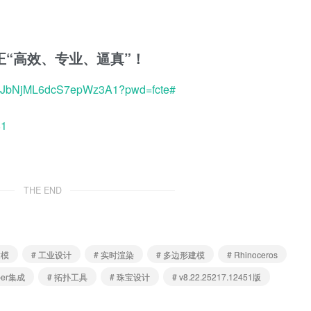
“高效、专业、逼真”！
V6cJbNjML6dcS7epWz3A1?pwd=fcte#
81
THE END
建模
# 工业设计
# 实时渲染
# 多边形建模
# Rhinoceros
pper集成
# 拓扑工具
# 珠宝设计
# v8.22.25217.12451版