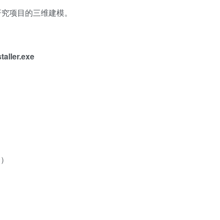
研究项目的三维建模。
aller.exe
）
择）