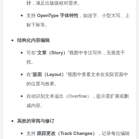
计
，满足出版级校对需求。
支持
OpenType 字体特性
，如连字、小型大写、上
标下标等。
结构化内容编辑
可在“
文章（Story）
”视图中专注写作，无视觉干
扰。
在“
版面（Layout）
”视图中查看文本在实际页面中
的位置与效果。
自动识别文本溢出（Overflow），提示需扩展或删
减内容。
高效的审阅与修订
支持
跟踪更改（Track Changes）
，记录每位编辑