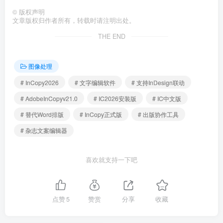
©
版权声明
文章版权归作者所有，转载时请注明出处。
THE END
图像处理
# InCopy2026
# 文字编辑软件
# 支持InDesign联动
# AdobeInCopyv21.0
# IC2026安装版
# IC中文版
# 替代Word排版
# InCopy正式版
# 出版协作工具
# 杂志文案编辑器
喜欢就支持一下吧
点赞
5
赞赏
分享
收藏