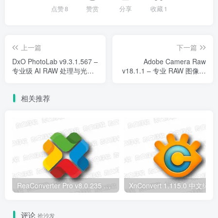
点赞
8
赞赏
分享
收藏
1
上一篇
下一篇
DxO PhotoLab v9.3.1.567 –
Adobe Camera Raw
专业级 AI RAW 处理与光学
v18.1.1 – 专业 RAW 图像处
校正平台
理引擎
相关推荐
ReaConverter Pro v8.0.235 便携版 – 批量图片转换处理工具
XnConvert
评论
抢沙发