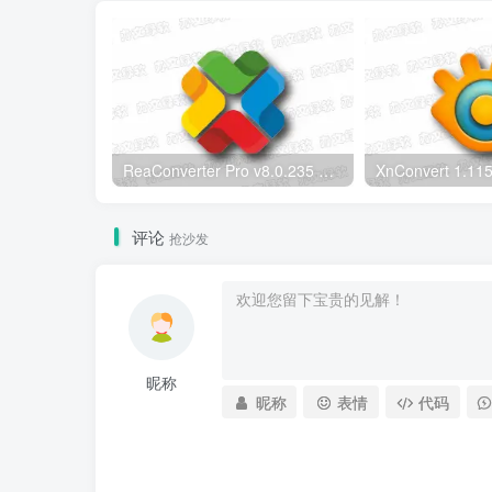
ReaConverter Pro v8.0.235 便携版 – 批量图片转换处理工具
评论
抢沙发
昵称
昵称
表情
代码