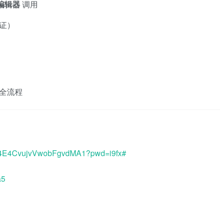
外部编辑器
调用
可证）
出全流程
HQ4E4CvujvVwobFgvdMA1?pwd=i9fx#
a5