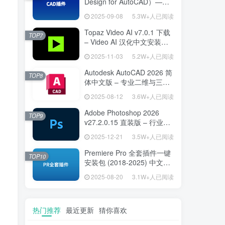
Design for AutoCAD）——
专为建筑师打造的 AutoCAD
2025-09-08
5.3W+人已阅读
高效绘图利器
Topaz Video AI v7.0.1 下载
TOP7
– Video AI 汉化中文安装版
视频增强与补帧
2025-11-03
5.2W+人已阅读
Autodesk AutoCAD 2026 简
TOP8
体中文版 – 专业二维与三维
设计工具
2025-08-12
3.6W+人已阅读
Adobe Photoshop 2026
TOP9
v27.2.0.15 直装版 – 行业标
准图像编辑设计平台
2025-12-21
3.5W+人已阅读
Premiere Pro 全套插件一键
TOP10
安装包 (2018-2025) 中文安
装版 – 极速提升视频编辑效
2025-08-20
3.1W+人已阅读
率的专业工具
热门推荐
最近更新
猜你喜欢