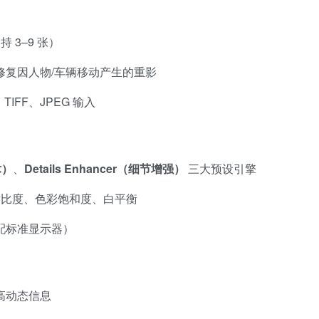
3–9 张）
修复因人物/车辆移动产生的重影
TIFF、JPEG 输入
术）
、
Details Enhancer（细节增强）
三大预设引擎
对比度、色彩饱和度、白平衡
适配标准显示器）
，保留高动态信息