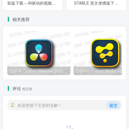
装版下载 – AI驱动的视频增
STABLE 英文便携版下载 –
强工具
AI视频增强工具
相关推荐
达芬奇 DaVinci Resolve Studio v21.0.4 Windows版 – 专业视频编辑与调色工具
DaV
评论
抢沙发
欢迎您留下宝贵的见解！
提交