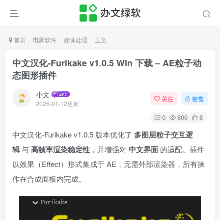
首页
电脑软件
媒体处理
正文
中文汉化-Furikake v1.0.5 Win 下载 – AE粒子动
态图形插件
小文
关注
赞赏
2026-01-12更新
0
806
8
中文汉化-Furikake v1.0.5 版本优化了
多图层粒子交互逻
辑
与
高帧率渲染稳定性
，并增强对
中文界面
的适配。插件
以效果（Effect）形式集成于 AE，无需外部渲染器，所有操
作在合成面板内完成。