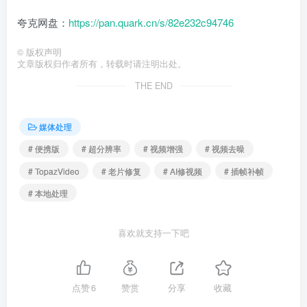
夸克网盘：
https://pan.quark.cn/s/82e232c94746
©
版权声明
文章版权归作者所有，转载时请注明出处。
THE END
媒体处理
# 便携版
# 超分辨率
# 视频增强
# 视频去噪
# TopazVideo
# 老片修复
# AI修视频
# 插帧补帧
# 本地处理
喜欢就支持一下吧
点赞
6
赞赏
分享
收藏