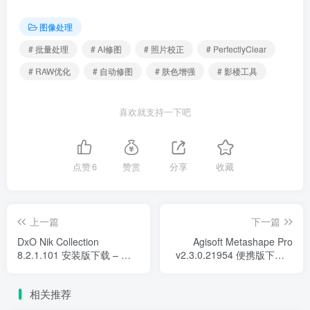
图像处理
# 批量处理
# AI修图
# 照片校正
# PerfectlyClear
# RAW优化
# 自动修图
# 肤色增强
# 影楼工具
喜欢就支持一下吧
点赞
6
赞赏
分享
收藏
上一篇
下一篇
DxO Nik Collection
Agisoft Metashape Pro
8.2.1.101 安装版下载 – 专
v2.3.0.21954 便携版下载 –
业级AI摄影后期插件套装
摄影测量与3D建模软件
相关推荐