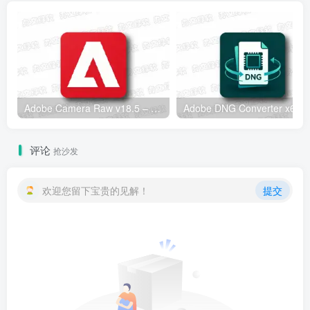
Adobe Camera Raw v18.5 – 专业RAW图像处理工具
Adobe
评论
抢沙发
欢迎您留下宝贵的见解！
提交