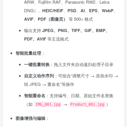
ARW、Fujifilm RAF、Panasonic RW2、Leica
DNG）、
HEIC/HEIF
、
PSD
、
AI
、
EPS
、
WebP
、
AVIF
、
PDF（图像页）
等 500+ 格式
输出支持
JPEG、PNG、TIFF、GIF、BMP、
PDF、AVIF
等主流格式
智能批量处理
：
一键批量转换
：拖入文件夹自动递归处理子目录
自定义动作序列
：可组合“调整尺寸 → 添加水印 →
转 JPEG → 重命名”等操作
智能重命名
：支持编号、日期、原始文件名替换
（如
→
）
IMG_001.jpg
Product_001.jpg
图像增强与编辑
：