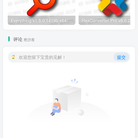
Everything v1.5.0.1419b x64/x86 便携版 – 极速本地文件搜索工具
ReaConverter Pr
评论
抢沙发
欢迎您留下宝贵的见解！
提交