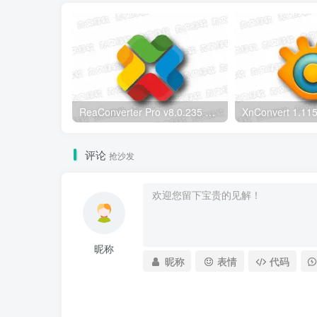
ReaConverter Pro v8.0.235 便携版 – 批量图片转换处理工具
评论
抢沙发
昵称
昵称
表情
代码