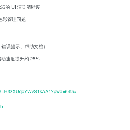
示器的 UI 渲染清晰度
的色彩管理问题
、错误提示、帮助文档）
赖，启动速度提升约 25%
P7EP6LH3zXUqcYWvS1kAA1?pwd=54f5#
3b