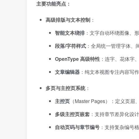
主要功能亮点：
高级排版与文本控制
：
智能文本绕排
：文字自动环绕图像、
段落/字符样式
：全局统一管理字体、
OpenType 高级特性
：连字、花体字
文章编辑器
：纯文本视图专注内容写
多页与主控页系统
：
主控页
（Master Pages）：定
多级主控页嵌套
：支持章节差异化设
自动页码与章节编号
：支持复杂编号格式（