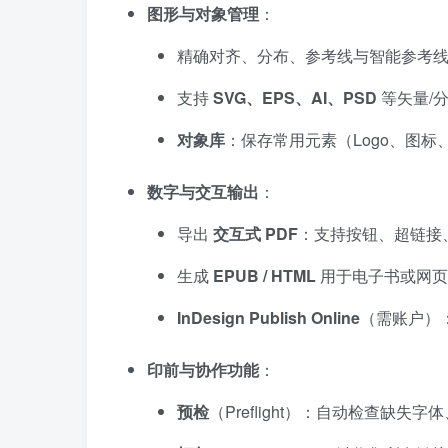
图形与对象管理
：
精确对齐、分布、参考线与智能参考
支持
SVG、EPS、AI、PSD
等矢量/
对象库
：保存常用元素（Logo、图
数字与交互输出
：
导出
交互式 PDF
：支持按钮、超链接
生成
EPUB / HTML
用于电子书或网页
InDesign Publish Online
（需账户）：
印前与协作功能
：
预检
（Preflight）：自动检查缺