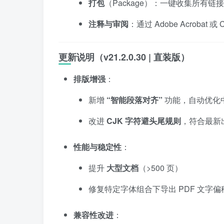
打包
（Package）：一键收集所有
注释与审阅
：通过 Adobe Acrobat 或
更新说明（v21.2.0.30 | 直装版）
排版增强
：
新增
“智能段落对齐”
功能，自动优化
改进
CJK 字符避头尾规则
，符合最新
性能与稳定性
：
提升
大型文档
（>500 页）
修复特定字体组合下导出 PDF 文字
兼容性改进
：