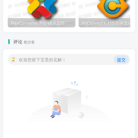
ReaConverter Pro v8.0.235 便携版 – 批量图片转换处理工具
XnConvert
评论
抢沙发
欢迎您留下宝贵的见解！
提交