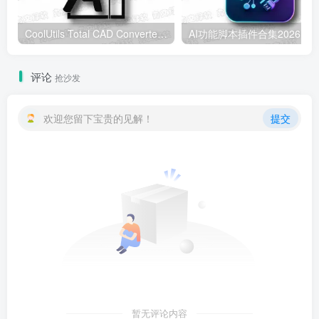
CoolUtils Total CAD Converter v4.1.0.253 多语便携版 – CAD文件转换
AI功能脚本
评论
抢沙发
欢迎您留下宝贵的见解！
提交
暂无评论内容