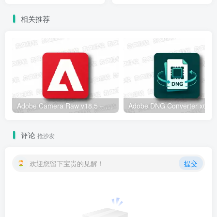
专业3D建模工具
相关推荐
Adobe Camera Raw v18.5 – 专业RAW图像处理工具
Adobe
评论
抢沙发
欢迎您留下宝贵的见解！
提交