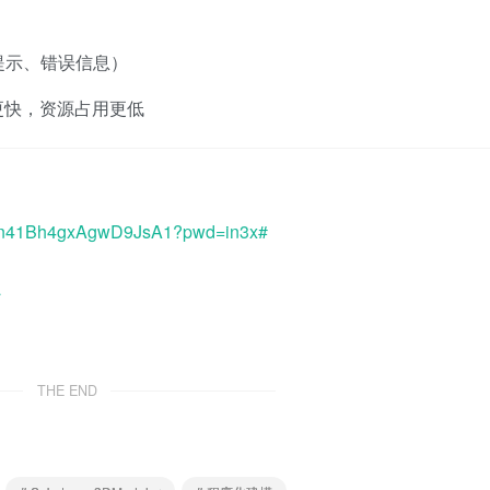
提示、错误信息）
，启动更快，资源占用更低
dvacn41Bh4gxAgwD9JsA1?pwd=in3x#
a
THE END