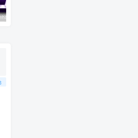
Aiarty Image Enhancer v3.13 便携版 – AI智能图像增强工具
Adobe Camera Raw v18.5 – 专业RAW图像处理工具
论