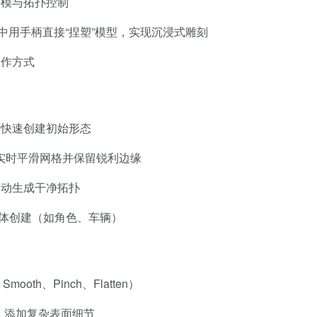
建模与拓扑控制
中用手柄直接“捏塑”模型，实现沉浸式雕刻
工作方式
等快速创建初始形态
ion）：实时平滑网格并保留锐利边缘
自动生成干净拓扑
称物体创建（如角色、车辆）
、Smooth、Pinch、Flatten）
，添加复杂表面细节