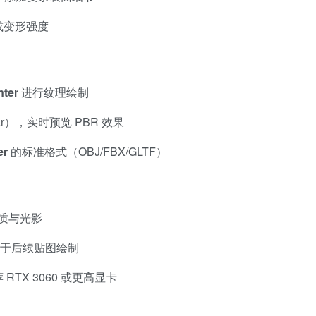
或变形强度
nter
进行纹理绘制
sar），实时预览 PBR 效果
er
的标准格式（OBJ/FBX/GLTF）
质与光影
于后续贴图绘制
 RTX 3060 或更高显卡