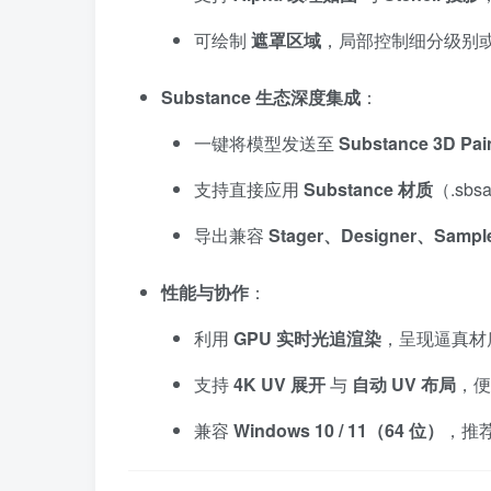
可绘制
遮罩区域
，局部控制细分级别
Substance 生态深度集成
：
一键将模型发送至
Substance 3D Pai
支持直接应用
Substance 材质
（.sb
导出兼容
Stager、Designer、Sampl
性能与协作
：
利用
GPU 实时光追渲染
，呈现逼真材
支持
4K UV 展开
与
自动 UV 布局
，便
兼容
Windows 10 / 11（64 位）
，推荐