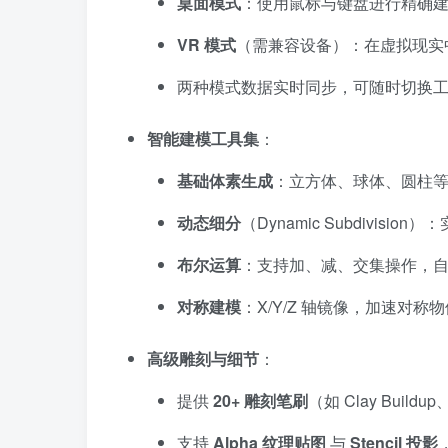
桌面模式
：使用鼠标与键盘进行精确
VR 模式
（需兼容设备）：在虚拟现实
两种模式数据实时同步，可随时切换
智能建模工具集
：
基础体素生成
：立方体、球体、圆柱
动态细分
（Dynamic Subdivis
布尔运算
：支持加、减、交集操作，
对称建模
：X/Y/Z 轴镜像，加速对
高级雕刻与细节
：
提供
20+ 雕刻笔刷
（如 Clay Buildup
支持
Alpha 纹理贴图
与
Stencil 投影